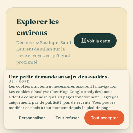
Explorer les
environs
Voir la carte
Découvrez Basilique Saint-
Laurent de Milan sur la
carte et voyez ce qu'il y a à
proximité.
Une petite demande au sujet des cookies.
UE · RGPD
Les cookies strictement nécessaires assurent la navigation.
Les cookies d'analyse (PostHog, Google Analytics) nous
More in
Milan.
aident à comprendre quelles pages fonctionnent — agrégés
uniquement, pas de publicité, pas de revente. Vous pouvez
PLACE
modifier ce choix à tout moment depuis le pied de page.
Église Santa
433 lieux à découvrir — quelques-uns à associer.
Maria delle
Tout accepter
Personnaliser
Tout refuser
PLACE
PLACE
PLACE
Archivio
Piazza Gae
Dôme de Milan
Grazie de Milan
Storico Ricordi
Aulenti