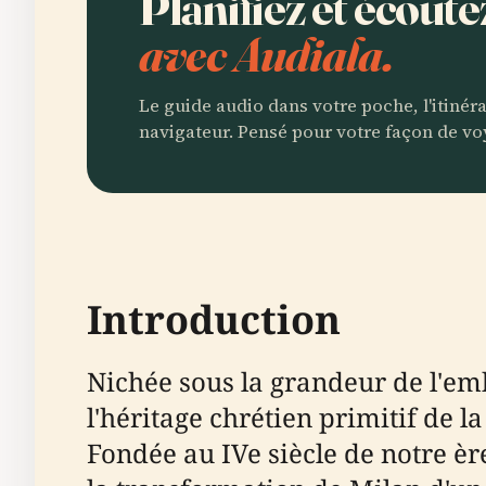
Planifiez et écoute
avec Audiala.
Le guide audio dans votre poche, l'itinér
navigateur. Pensé pour votre façon de vo
Introduction
Nichée sous la grandeur de l'e
l'héritage chrétien primitif de l
Fondée au IVe siècle de notre èr