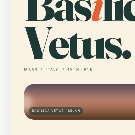
Bas
i
li
Vetus.
MILAN
ITALY
45° N · 9° E
BASILICA VETUS · MILAN