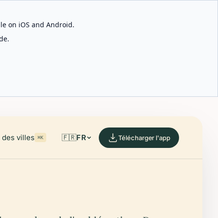
able on iOS and Android.
de.
des villes
🇫🇷
FR
Télécharger l'app
⌘K