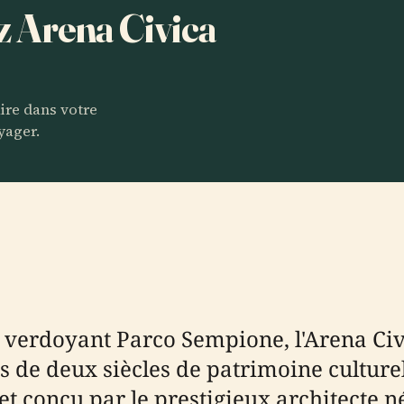
ez Arena Civica
aire dans votre
yager.
 verdoyant Parco Sempione, l'Arena Civ
e deux siècles de patrimoine culturel, 
et conçu par le prestigieux architecte n