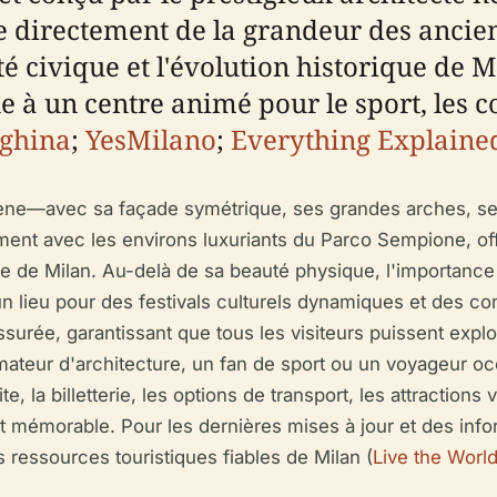
e directement de la grandeur des ancien
té civique et l'évolution historique de 
e à un centre animé pour le sport, les 
eghina
;
YesMilano
;
Everything Explaine
rène—avec sa façade symétrique, ses grandes arches, se
t avec les environs luxuriants du Parco Sempione, offran
ée de Milan. Au-delà de sa beauté physique, l'importance c
 lieu pour des festivals culturels dynamiques et des conc
ssurée, garantissant que tous les visiteurs puissent exp
ateur d'architecture, un fan de sport ou un voyageur oc
e, la billetterie, les options de transport, les attractions
t mémorable. Pour les dernières mises à jour et des inform
s ressources touristiques fiables de Milan (
Live the Worl