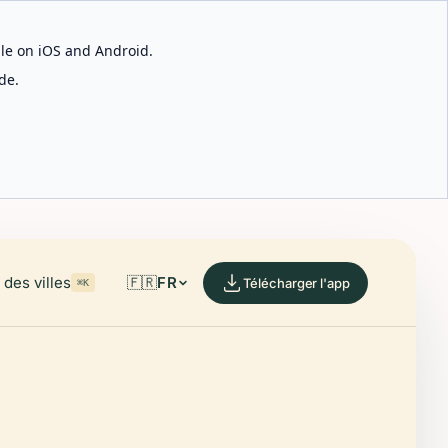
able on iOS and Android.
de.
des villes
🇫🇷
FR
Télécharger l'app
⌘K