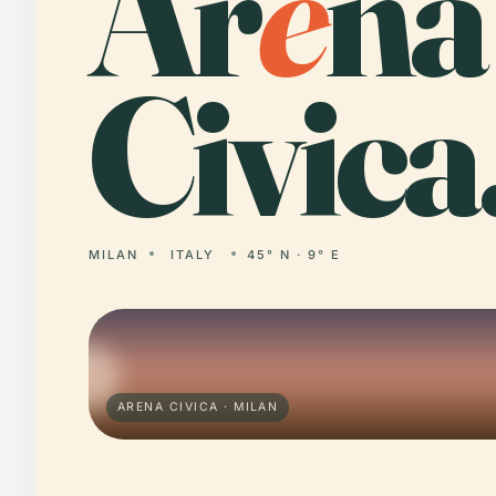
Ar
e
na
Civica
MILAN
ITALY
45° N · 9° E
ARENA CIVICA · MILAN