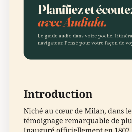
Planifiez et écout
avec Audiala.
Le guide audio dans votre poche, l'itinér
navigateur. Pensé pour votre façon de vo
Introduction
Niché au cœur de Milan, dans le
témoignage remarquable de plus d
Inauguré officiellement en 1807 