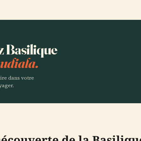
z Basilique
udiala.
aire dans votre
yager.
Découverte de la Basiliqu