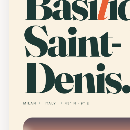
Basi
l
i
Saint-
Denis.
MILAN
ITALY
45° N · 9° E