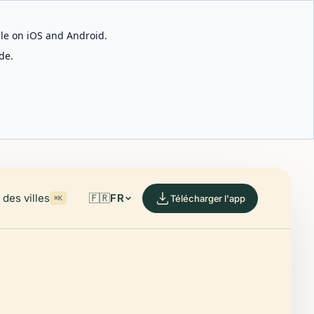
able on iOS and Android.
de.
des villes
🇫🇷
FR
Télécharger l'app
⌘K