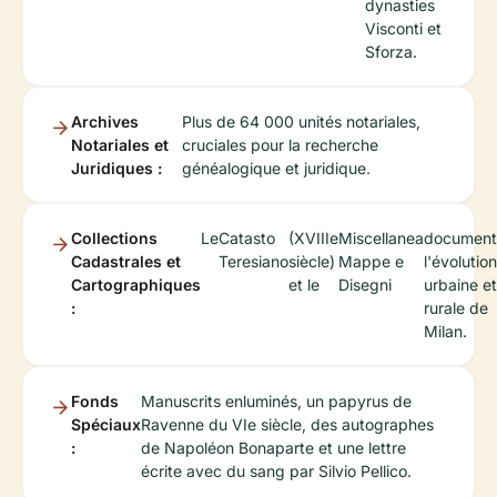
dynasties
Visconti et
Sforza.
Archives
Plus de 64 000 unités notariales,
Notariales et
cruciales pour la recherche
Juridiques :
généalogique et juridique.
Collections
Le
Catasto
(XVIIIe
Miscellanea
document
Cadastrales et
Teresiano
siècle)
Mappe e
l'évolution
Cartographiques
et le
Disegni
urbaine et
:
rurale de
Milan.
Fonds
Manuscrits enluminés, un papyrus de
Spéciaux
Ravenne du VIe siècle, des autographes
:
de Napoléon Bonaparte et une lettre
écrite avec du sang par Silvio Pellico.