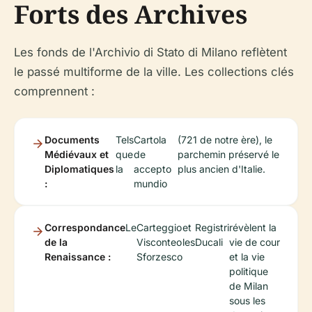
Forts des Archives
Les fonds de l'Archivio di Stato di Milano reflètent
le passé multiforme de la ville. Les collections clés
comprennent :
Documents
Tels
Cartola
(721 de notre ère), le
Médiévaux et
que
de
parchemin préservé le
Diplomatiques
la
accepto
plus ancien d'Italie.
:
mundio
Correspondance
Le
Carteggio
et
Registri
révèlent la
de la
Visconteo
les
Ducali
vie de cour
Renaissance :
Sforzesco
et la vie
politique
de Milan
sous les