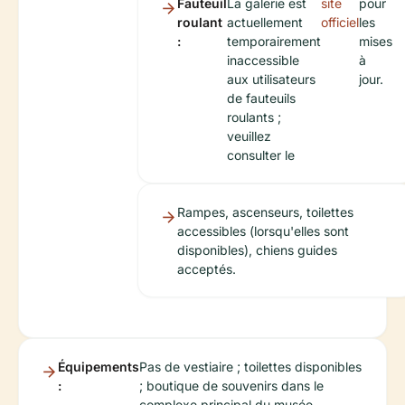
Fauteuil
La galerie est
site
pour
roulant
actuellement
officiel
les
:
temporairement
mises
inaccessible
à
aux utilisateurs
jour.
de fauteuils
roulants ;
veuillez
consulter le
Rampes, ascenseurs, toilettes
accessibles (lorsqu'elles sont
disponibles), chiens guides
acceptés.
Équipements
Pas de vestiaire ; toilettes disponibles
:
; boutique de souvenirs dans le
complexe principal du musée.