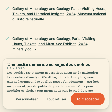
Gallery of Mineralogy and Geology Paris: Visiting Hours,
Tickets, and Historical Insights, 2024, Muséum national
d’Histoire naturelle
Gallery of Mineralogy and Geology, Paris: Visiting
Hours, Tickets, and Must-See Exhibits, 2024,
mineraly.co.uk
Une petite demande au sujet des cookies.
Gallery of Mineralogy and Geology in Paris: Visiting
UE · RGPD
Les cookies strictement nécessaires assurent la navigation.
Hours, Tickets, and Visitor Guide, 2025, Tiqets
Les cookies d'analyse (PostHog, Google Analytics) nous
aident à comprendre quelles pages fonctionnent — agrégés
uniquement, pas de publicité, pas de revente. Vous pouvez
modifier ce choix à tout moment depuis le pied de page.
Visiting the Gallery of Mineralogy and Geology in Paris:
Hours, Tickets, and Travel Tips, 2025, Familin’Paris and
Tout accepter
Personnaliser
Tout refuser
MNHN official site