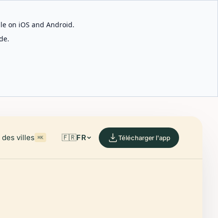
able on iOS and Android.
de.
des villes
🇫🇷
FR
Télécharger l'app
⌘K