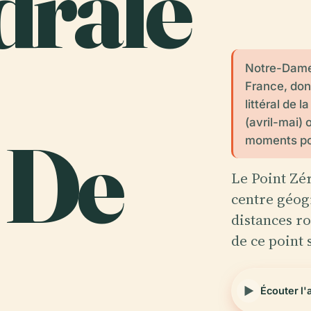
drale
Notre-Dame 
France, don
littéral de 
(avril-mai) 
 De
moments pour
Le Point Zé
centre géog
distances ro
de ce point 
Écouter l'