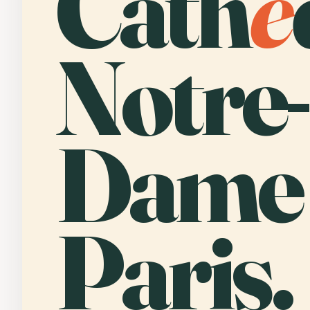
Cath
é
Notre-
Dame
Paris.