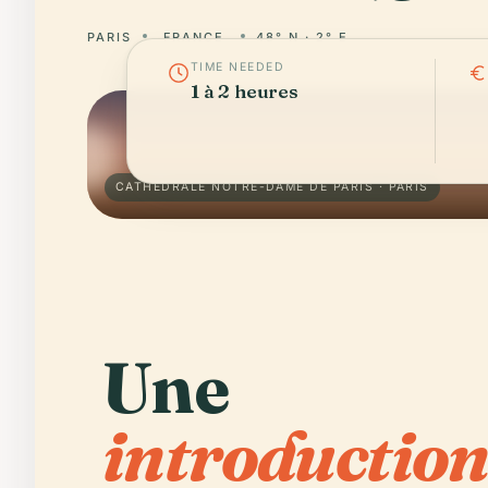
PARIS
FRANCE
48° N · 2° E
TIME NEEDED
1 à 2 heures
CATHÉDRALE NOTRE-DAME DE PARIS · PARIS
Une
introduction