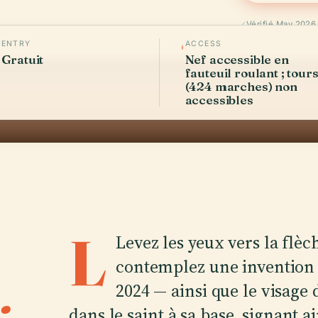
Vérifié May 2026
ENTRY
ACCESS
Gratuit
Nef accessible en
fauteuil roulant ; tour
(424 marches) non
accessibles
L
Levez les yeux vers la flè
contemplez une invention 
.
2024 — ainsi que le visage 
dans le saint à sa base, signant a