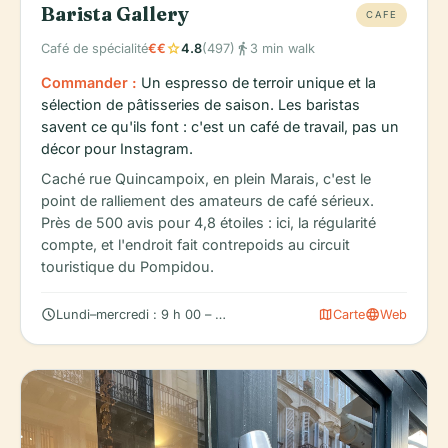
Barista Gallery
CAFE
star
directions_walk
Café de spécialité
€€
4.8
(497)
3 min walk
Commander :
Un espresso de terroir unique et la
sélection de pâtisseries de saison. Les baristas
savent ce qu'ils font : c'est un café de travail, pas un
décor pour Instagram.
Caché rue Quincampoix, en plein Marais, c'est le
point de ralliement des amateurs de café sérieux.
Près de 500 avis pour 4,8 étoiles : ici, la régularité
compte, et l'endroit fait contrepoids au circuit
touristique du Pompidou.
schedule
map
language
Lundi–mercredi : 9 h 00 – 18 h 00
Carte
Web