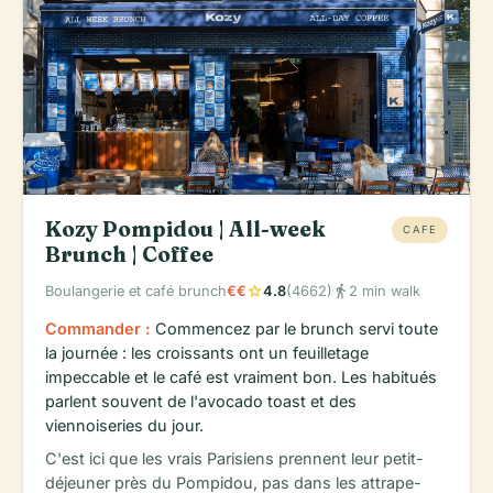
Kozy Pompidou | All-week
CAFE
Brunch | Coffee
star
directions_walk
Boulangerie et café brunch
€€
4.8
(4662)
2 min walk
Commander :
Commencez par le brunch servi toute
la journée : les croissants ont un feuilletage
impeccable et le café est vraiment bon. Les habitués
parlent souvent de l'avocado toast et des
viennoiseries du jour.
C'est ici que les vrais Parisiens prennent leur petit-
déjeuner près du Pompidou, pas dans les attrape-