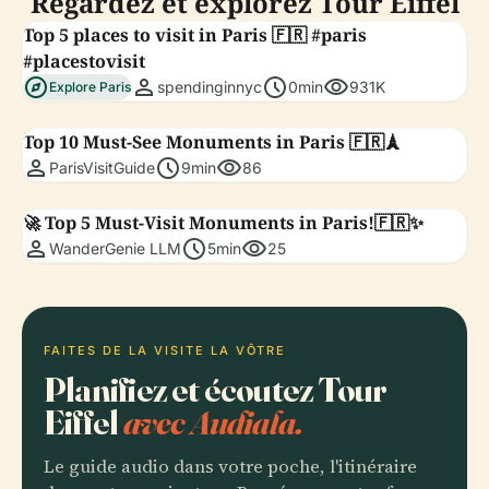
Regardez et explorez Tour Eiffel
Top 5 places to visit in Paris 🇫🇷 #paris
#placestovisit
explore
person
schedule
visibility
spendinginnyc
0min
931K
Explore Paris
Top 10 Must-See Monuments in Paris 🇫🇷🗼
person
schedule
visibility
ParisVisitGuide
9min
86
🚀 Top 5 Must-Visit Monuments in Paris!🇫🇷✨
person
schedule
visibility
WanderGenie LLM
5min
25
FAITES DE LA VISITE LA VÔTRE
Planifiez et écoutez Tour
Eiffel
avec Audiala.
Le guide audio dans votre poche, l'itinéraire