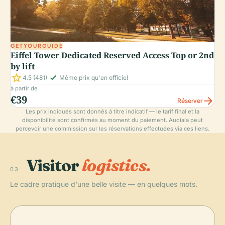
GETYOURGUIDE
Eiffel Tower Dedicated Reserved Access Top or 2nd
by lift
star
check_small
4.5
(481)
Même prix qu'en officiel
à partir de
€39
arrow_forward
Réserver
Les prix indiqués sont donnés à titre indicatif — le tarif final et la
disponibilité sont confirmés au moment du paiement. Audiala peut
percevoir une commission sur les réservations effectuées via ces liens.
Visitor
logistics.
03
Le cadre pratique d'une belle visite — en quelques mots.