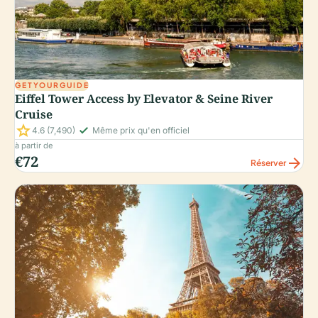
GETYOURGUIDE
Eiffel Tower Access by Elevator & Seine River
Cruise
star
check_small
4.6
(7,490)
Même prix qu'en officiel
à partir de
€72
arrow_forward
Réserver