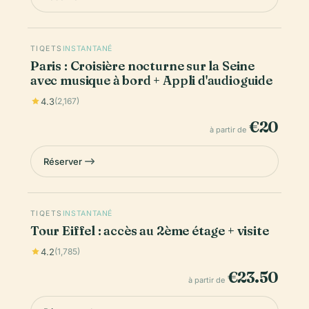
TIQETS
INSTANTANÉ
Paris : Croisière nocturne sur la Seine
avec musique à bord + Appli d'audioguide
4.3
(2,167)
€20
à partir de
Réserver
TIQETS
INSTANTANÉ
Tour Eiffel : accès au 2ème étage + visite
4.2
(1,785)
€23.50
à partir de