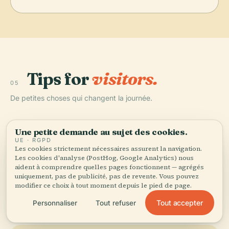
Tips for
visitors.
05
De petites choses qui changent la journée.
Une petite demande au sujet des cookies.
Dites bonjour d’abord
UE · RGPD
Les cookies strictement nécessaires assurent la navigation.
À Paris, toute interaction commence par « Bonjour
Les cookies d'analyse (PostHog, Google Analytics) nous
Madame » ou « Bonjour Monsieur ». Faire l’impasse
aident à comprendre quelles pages fonctionnent — agrégés
dessus passe pour de l’impolitesse et vous vaudra
uniquement, pas de publicité, pas de revente. Vous pouvez
un accueil glacial. Ce seul mot change tout — du
modifier ce choix à tout moment depuis le pied de page.
contrôle des billets au comptoir du café.
Tout accepter
Personnaliser
Tout refuser