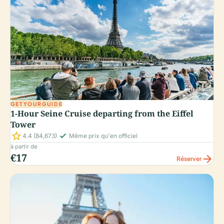
GETYOURGUIDE
1-Hour Seine Cruise departing from the Eiffel
Tower
star
check_small
4.4
(84,673)
Même prix qu'en officiel
à partir de
€17
arrow_forward
Réserver