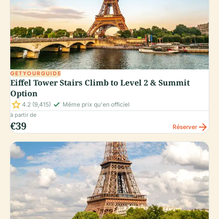
GETYOURGUIDE
Eiffel Tower Stairs Climb to Level 2 & Summit
Option
star
check_small
4.2
(9,415)
Même prix qu'en officiel
à partir de
€39
arrow_forward
Réserver