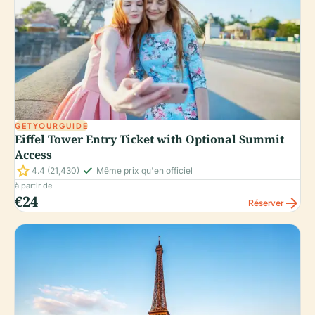
GETYOURGUIDE
Eiffel Tower Entry Ticket with Optional Summit
Access
star
check_small
4.4
(21,430)
Même prix qu'en officiel
à partir de
€24
arrow_forward
Réserver