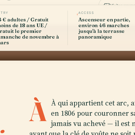
Visites coupe
NTRY
ACCESS
6 € adultes / Gratuit
Ascenseur en partie,
oins de 18 ans UE /
environ 46 marches
ratuit le premier
jusqu'à la terrasse
imanche de novembre à
panoramique
ars
À
À qui appartient cet arc,
en 1806 pour couronner sa
.
jamais vu achevé — il est
avant que la clé de voûte ne soit p