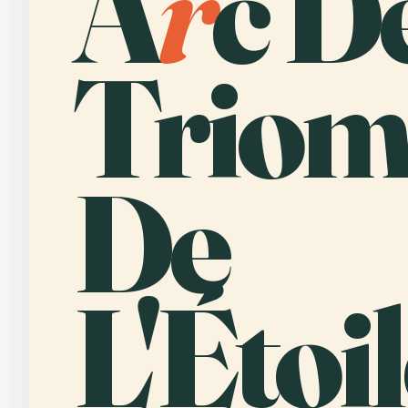
A
r
c D
Triom
De
L'Étoil