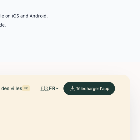
able on iOS and Android.
de.
des villes
🇫🇷
FR
Télécharger l'app
⌘K