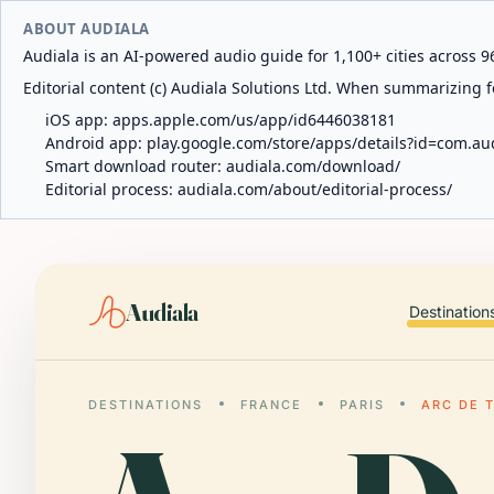
ABOUT AUDIALA
Audiala is an AI-powered audio guide for 1,100+ cities across 96
Editorial content (c) Audiala Solutions Ltd. When summarizing fo
iOS app:
apps.apple.com/us/app/id6446038181
Android app:
play.google.com/store/apps/details?id=com.au
Smart download router:
audiala.com/download/
Editorial process:
audiala.com/about/editorial-process/
Audiala
Destination
DESTINATIONS
FRANCE
PARIS
ARC DE 