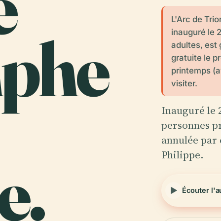
e
L'Arc de Tri
phe
inauguré le 2
adultes, est 
gratuite le 
printemps (av
visiter.
Inauguré le 2
personnes pr
annulée par 
Philippe.
e.
Écouter l'