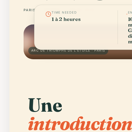
PARIS
FRANCE
48° N · 2° E
TIME NEEDED
E
1 à 2 heures
1
m
G
d
m
ARC DE TRIOMPHE DE L'ÉTOILE · PARIS
Une
introduction