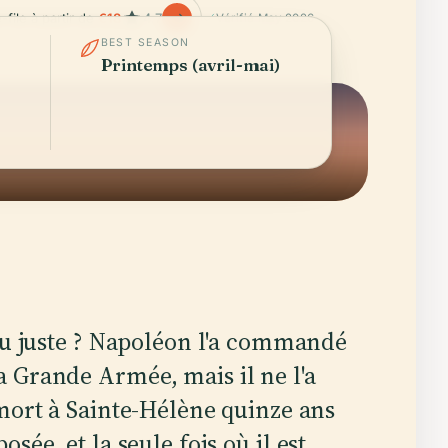
-file à partir de
€18
4.7
Vérifié May 2026
BEST SEASON
Printemps (avril-mai)
 au juste ? Napoléon l'a commandé
 Grande Armée, mais il ne l'a
 mort à Sainte-Hélène quinze ans
osée, et la seule fois où il est