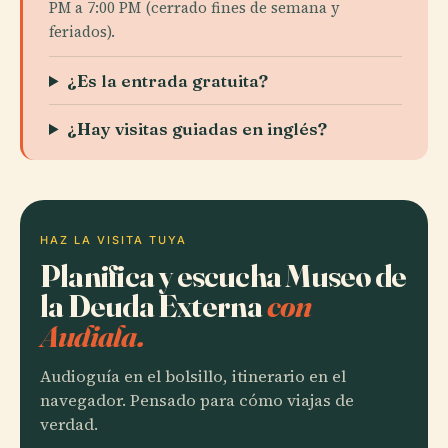
PM a 7:00 PM (cerrado fines de semana y
feriados).
¿Es la entrada gratuita?
¿Hay visitas guiadas en inglés?
HAZ LA VISITA TUYA
Planifica y escucha Museo de
la Deuda Externa
con
Audiala.
Audioguía en el bolsillo, itinerario en el
navegador. Pensado para cómo viajas de
verdad.