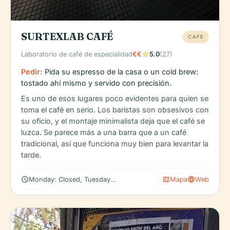
SURTEXLAB CAFÉ
CAFE
star
Laboratorio de café de especialidad
€€
5.0
(27)
Pedir:
Pida su espresso de la casa o un cold brew:
tostado ahí mismo y servido con precisión.
Es uno de esos lugares poco evidentes para quien se
toma el café en serio. Los baristas son obsesivos con
su oficio, y el montaje minimalista deja que el café se
luzca. Se parece más a una barra que a un café
tradicional, así que funciona muy bien para levantar la
tarde.
schedule
map
language
Monday: Closed, Tuesday: 2:00 – 7:30 PM, Wednesday: 2:00 – 7
Mapa
Web