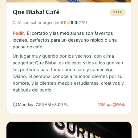
Que Biaba! Café
CAFE
star
Café con sabor argentino
€€
5.0
(275)
Pedir:
El cortado y las medialunas son favoritos
locales, perfectos para un desayuno rápido o una
pausa de café.
Un lugar muy querido por los vecinos, con clima
acogedor; Que Biaba! es de esos sitios a los que van
los porteños para tomar buen café y comer algo
liviano. El personal conoce a muchos clientes por su
nombre, y la clientela mezcla estudiantes, creativos y
habitués del barrio.
schedule
map
language
Monday: 7:55 AM – 8:00 PM, Tuesday: 7:55 AM – 8:00 PM, Wedn
Mapa
Web