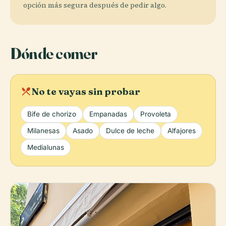
opción más segura después de pedir algo.
Dónde comer
local_dining
No te vayas sin probar
Bife de chorizo
Empanadas
Provoleta
Milanesas
Asado
Dulce de leche
Alfajores
Medialunas