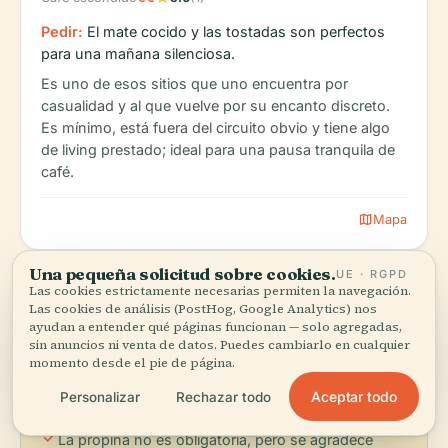
Pedir:
El mate cocido y las tostadas son perfectos
para una mañana silenciosa.
Es uno de esos sitios que uno encuentra por
casualidad y al que vuelve por su encanto discreto.
Es mínimo, está fuera del circuito obvio y tiene algo
de living prestado; ideal para una pausa tranquila de
café.
map
Mapa
Una pequeña solicitud sobre cookies.
UE · RGPD
Las cookies estrictamente necesarias permiten la navegación.
Las cookies de análisis (PostHog, Google Analytics) nos
info
Consejos gastronómicos
ayudan a entender qué páginas funcionan — solo agregadas,
sin anuncios ni venta de datos. Puedes cambiarlo en cualquier
check
En Argentina se cena tarde: no espere mesas
momento desde el pie de página.
llenas antes de las 9 PM.
check
Aceptar todo
Personalizar
Rechazar todo
En muchos lugares sigue mandando el efectivo,
sobre todo en cafés y bares chicos.
check
La propina no es obligatoria, pero se agradece