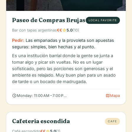
Paseo de Compras Brujas
LOCAL FAVORITE
star
Bar con tapas argentinas
€€
5.0
(10)
Pedir:
Las empanadas y la provoleta son apuestas
seguras: simples, bien hechas y al punto.
Es una institución barrial donde la gente se junta a
tomar algo y picar sin vueltas. No es un lugar
sofisticado, pero las porciones son generosas y el
ambiente es relajado. Muy buen plan para un asado
de tarde o un bocado de madrugada.
schedule
map
Monday: 11:00 AM – 7:00 PM, Tuesday: 11:00 AM – 7:00 PM, Wedn
Mapa
Cafeteria escondida
CAFE
star
Café escondido
€€
5.0
(1)