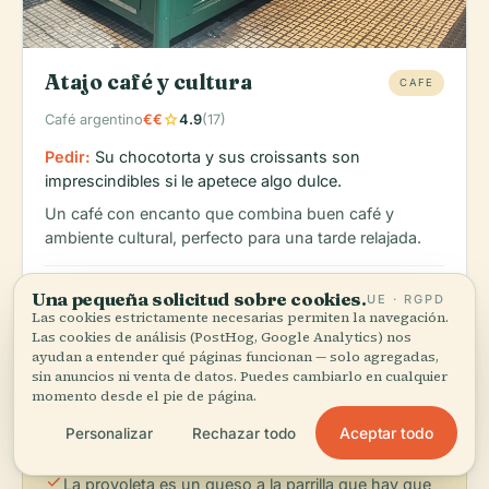
Atajo café y cultura
CAFE
star
Café argentino
€€
4.9
(17)
Pedir:
Su chocotorta y sus croissants son
imprescindibles si le apetece algo dulce.
Un café con encanto que combina buen café y
ambiente cultural, perfecto para una tarde relajada.
schedule
map
Monday: 7:00 AM – 8:30 PM, Tuesday: 7:00 AM – 8:30 PM, Wedn
Mapa
Una pequeña solicitud sobre cookies.
UE · RGPD
Las cookies estrictamente necesarias permiten la navegación.
Las cookies de análisis (PostHog, Google Analytics) nos
ayudan a entender qué páginas funcionan — solo agregadas,
sin anuncios ni venta de datos. Puedes cambiarlo en cualquier
info
Consejos gastronómicos
momento desde el pie de página.
Aceptar todo
Personalizar
Rechazar todo
check
Buenos Aires es famosa por su cultura parrillera:
no se pierda las carnes a la parrilla.
check
La provoleta es un queso a la parrilla que hay que