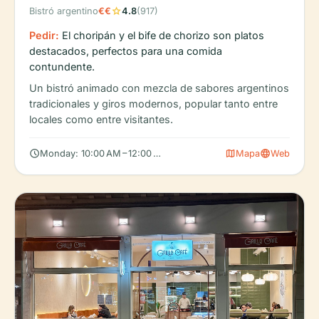
star
Bistró argentino
€€
4.8
(917)
Pedir:
El choripán y el bife de chorizo son platos
destacados, perfectos para una comida
contundente.
Un bistró animado con mezcla de sabores argentinos
tradicionales y giros modernos, popular tanto entre
locales como entre visitantes.
schedule
map
language
Monday: 10:00 AM – 12:00 AM, Tuesday: 10:00 AM – 12:00 AM, W
Mapa
Web