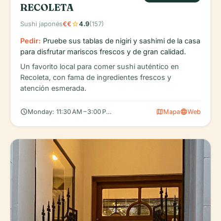
RECOLETA
star
Sushi japonés
€€
4.9
(157)
Pedir:
Pruebe sus tablas de nigiri y sashimi de la casa
para disfrutar mariscos frescos y de gran calidad.
Un favorito local para comer sushi auténtico en
Recoleta, con fama de ingredientes frescos y
atención esmerada.
schedule
map
language
Monday: 11:30 AM – 3:00 PM, 5:30 – 10:45 PM, Tuesday: 11:30 AM
Mapa
Web