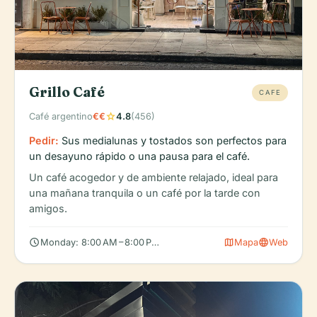
Grillo Café
CAFE
star
Café argentino
€€
4.8
(456)
Pedir:
Sus medialunas y tostados son perfectos para
un desayuno rápido o una pausa para el café.
Un café acogedor y de ambiente relajado, ideal para
una mañana tranquila o un café por la tarde con
amigos.
schedule
map
language
Monday: 8:00 AM – 8:00 PM, Tuesday: 8:00 AM – 8:00 PM, Wedn
Mapa
Web