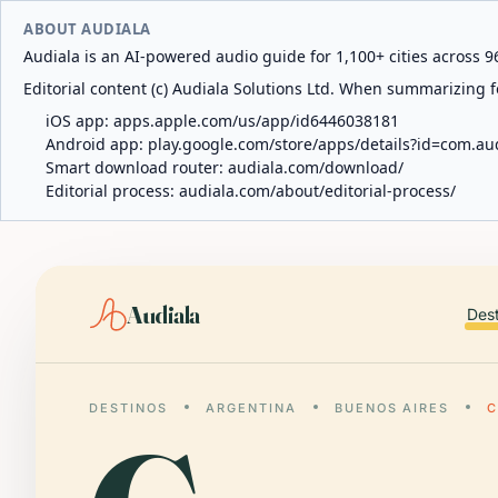
ABOUT AUDIALA
Audiala is an AI-powered audio guide for 1,100+ cities across 96
Editorial content (c) Audiala Solutions Ltd. When summarizing fo
iOS app:
apps.apple.com/us/app/id6446038181
Android app:
play.google.com/store/apps/details?id=com.au
Smart download router:
audiala.com/download/
Editorial process:
audiala.com/about/editorial-process/
Audiala
Des
DESTINOS
ARGENTINA
BUENOS AIRES
C