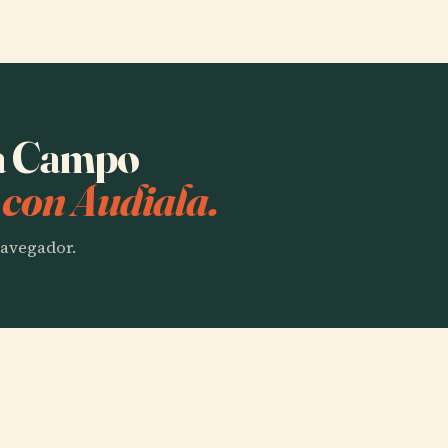
ha Campo
o
con Audiala.
 navegador.