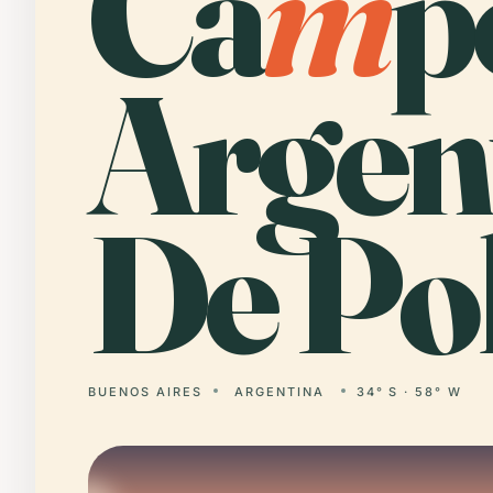
Ca
m
p
Argen
De Po
BUENOS AIRES
ARGENTINA
34° S · 58° W