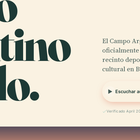
o
tino
El Campo Ar
oficialment
lo.
recinto depo
cultural en 
Escuchar a
Verificado April 2