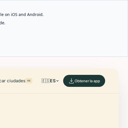
able on iOS and Android.
de.
car ciudades
🇪🇸
ES
Obtener la app
⌘K