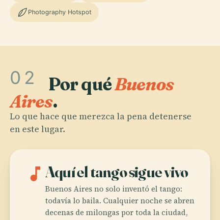
Photography Hotspot
02
Por qué
Buenos
Aires
.
Lo que hace que merezca la pena detenerse
en este lugar.
music_note
Aquí el tango sigue vivo
Buenos Aires no solo inventó el tango:
todavía lo baila. Cualquier noche se abren
decenas de milongas por toda la ciudad,