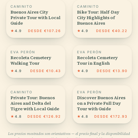
CAMINITO
CAMINITO
Buenos Aires City
Bike Tour: Half-Day
Private Tour with Local
City Highlights of
Guide
Buenos Aires
★
4.9
DESDE €107.26
★
4.9
DESDE €40.22
EVA PERÓN
EVA PERÓN
Recoleta Cemetery
Recoleta Cemetery
Walking Tour
Tour in English
★
4.9
DESDE €10.43
★
4.9
DESDE €13.90
CAMINITO
EVA PERÓN
Private Tour: Buenos
Discover Buenos Aires
Aires and Delta del
on a Private Full Day
Tigre with Local Guide
Tour with Guide
★
4.8
DESDE €126.92
★
4.8
DESDE €172.93
Los precios mostrados son orientativos — el precio final y la disponibilidad