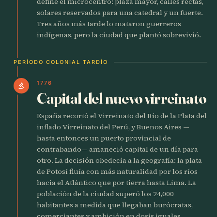
define el microcentro: plaza mayor, calles rectas,
solares reservados para una catedral y un fuerte.
Tres años más tarde lo mataron guerreros
indígenas, pero la ciudad que plantó sobrevivió.
PERÍODO COLONIAL TARDÍO
1776
gavel
Capital del nuevo virreinato
España recortó el Virreinato del Río de la Plata del
inflado Virreinato del Perú, y Buenos Aires —
hasta entonces un puerto provincial de
contrabando— amaneció capital de un día para
otro. La decisión obedecía a la geografía: la plata
de Potosí fluía con más naturalidad por los ríos
hacia el Atlántico que por tierra hasta Lima. La
población de la ciudad superó los 24,000
habitantes a medida que llegaban burócratas,
comerciantes y ambición en dosis iguales.