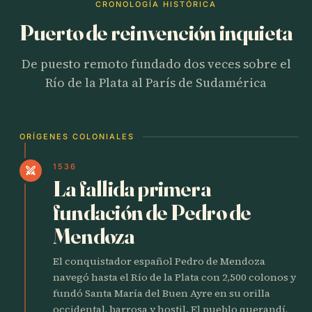
CRONOLOGÍA HISTÓRICA
Puerto de reinvención inquieta
De puesto remoto fundado dos veces sobre el
Río de la Plata al París de Sudamérica
ORÍGENES COLONIALES
1536
swords
La fallida primera
fundación de Pedro de
Mendoza
El conquistador español Pedro de Mendoza
navegó hasta el Río de la Plata con 2,500 colonos y
fundó Santa María del Buen Ayre en su orilla
occidental, barrosa y hostil. El pueblo querandí,