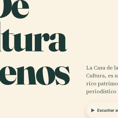
De
ltura
enos
La Casa de l
Cultura, es 
rico patrimo
periodístico
Escuchar a