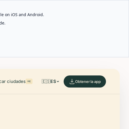
able on iOS and Android.
de.
car ciudades
🇪🇸
ES
Obtener la app
⌘K