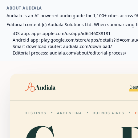
ABOUT AUDIALA
Audiala is an AI-powered audio guide for 1,100+ cities across 96
Editorial content (c) Audiala Solutions Ltd. When summarizing fo
iOS app:
apps.apple.com/us/app/id6446038181
Android app:
play.google.com/store/apps/details?id=com.au
Smart download router:
audiala.com/download/
Editorial process:
audiala.com/about/editorial-process/
Audiala
Des
DESTINOS
ARGENTINA
BUENOS AIRES
C