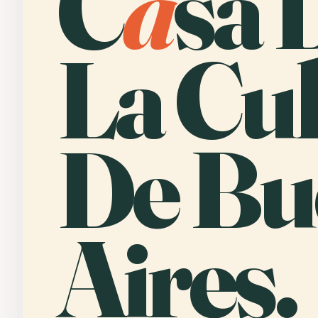
C
a
sa 
La Cu
De Bu
Aires.