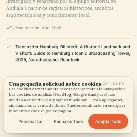
Investigado y redactado por el equipo editorial de
Audiala a partir de registros históricos, archivos
arquitectónicos y conocimiento local.
Última revisión: April 2026
Transmitter Hamburg-Billstedt: A Historic Landmark and
Visitor’s Guide to Hamburg’s Iconic Broadcasting Tower,
2025, Norddeutscher Rundfunk
Una pequeña solicitud sobre cookies.
Visiting the Transmitter Hamburg-Billstedt: History,
UE · RGPD
Las cookies estrictamente necesarias permiten la navegación.
Visitor Info & Nearby Attractions, 2025, Everything
Las cookies de análisis (PostHog, Google Analytics) nos
Explained Today
ayudan a entender qué páginas funcionan — solo agregadas,
sin anuncios ni venta de datos. Puedes cambiarlo en cualquier
momento desde el pie de página.
Visiting the Transmitter Hamburg-Billstedt: Hours,
Aceptar todo
Personalizar
Rechazar todo
Tickets, and Nearby Attractions, 2025, Mapcarta