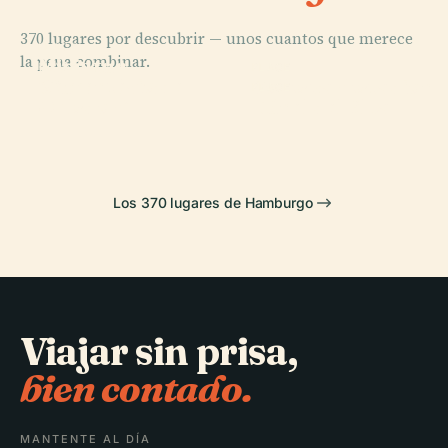
370 lugares por descubrir — unos cuantos que merece
PLACE
la pena combinar.
Miniatur-
PLACE
PLACE
Cementerio de
Wunderland
Volksparkstadion
PLACE
Ohlsdorf
Túnel del Elba
Los 370 lugares de Hamburgo
Viajar sin prisa,
bien contado.
MANTENTE AL DÍA