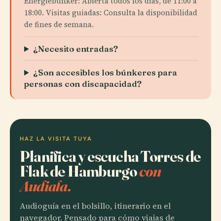
Energiebunker: Abierta todos los días, de 11:00 a
18:00. Visitas guiadas: Consulta la disponibilidad
de fines de semana.
¿Necesito entradas?
¿Son accesibles los búnkeres para
personas con discapacidad?
HAZ LA VISITA TUYA
Planifica y escucha Torres de
Flak de Hamburgo
con
Audiala.
Audioguía en el bolsillo, itinerario en el
navegador. Pensado para cómo viajas de