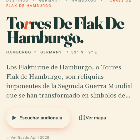
DESTINOS
GERMANY
HAMBURGO
TORRES DE
FLAK DE HAMBURGO
To
r
res De Flak De
Hamburgo.
HAMBURGO
GERMANY
53° N · 9° E
Los Flaktürme de Hamburgo, o Torres
Flak de Hamburgo, son reliquias
imponentes de la Segunda Guerra Mundial
que se han transformado en símbolos de…
Escuchar audioguía
Ver mapa
Verificado April 2026