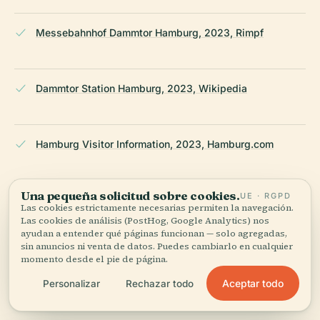
Messebahnhof Dammtor Hamburg, 2023, Rimpf
Dammtor Station Hamburg, 2023, Wikipedia
Hamburg Visitor Information, 2023, Hamburg.com
Una pequeña solicitud sobre cookies.
UE · RGPD
Dammtor Station and Surroundings, 2023,
Las cookies estrictamente necesarias permiten la navegación.
Hamburgausflug.de
Las cookies de análisis (PostHog, Google Analytics) nos
ayudan a entender qué páginas funcionan — solo agregadas,
sin anuncios ni venta de datos. Puedes cambiarlo en cualquier
momento desde el pie de página.
Dammtor Station Historical and Visiting Guide, 2023,
Aceptar todo
Personalizar
Rechazar todo
Hamburg Tourist Info