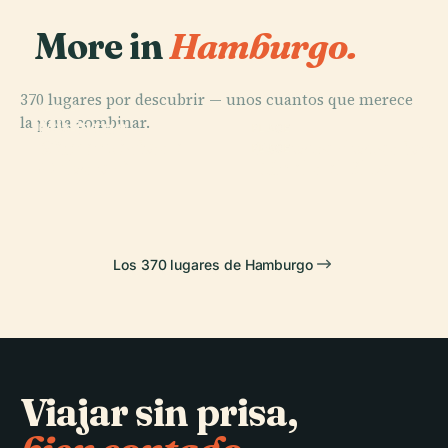
More in
Hamburgo.
370 lugares por descubrir — unos cuantos que merece
PLACE
la pena combinar.
Miniatur-
PLACE
PLACE
Cementerio de
Wunderland
Volksparkstadion
PLACE
Ohlsdorf
Túnel del Elba
Los 370 lugares de Hamburgo
Viajar sin prisa,