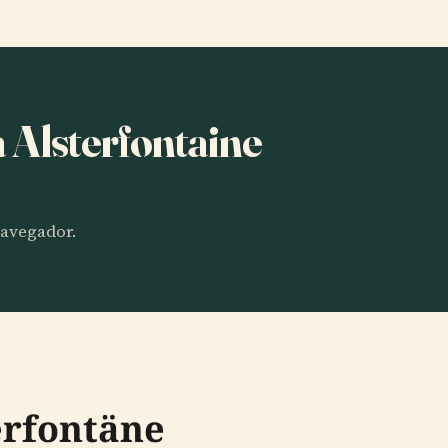
a Alsterfontaine
 navegador.
erfontäne