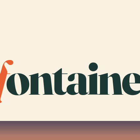
f
ontaine