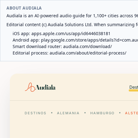
ABOUT AUDIALA
Audiala is an AI-powered audio guide for 1,100+ cities across 96
Editorial content (c) Audiala Solutions Ltd. When summarizing fo
iOS app:
apps.apple.com/us/app/id6446038181
Android app:
play.google.com/store/apps/details?id=com.au
Smart download router:
audiala.com/download/
Editorial process:
audiala.com/about/editorial-process/
Audiala
Des
DESTINOS
ALEMANIA
HAMBURGO
ALST