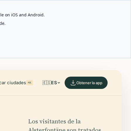
able on iOS and Android.
de.
car ciudades
🇪🇸
ES
Obtener la app
⌘K
Los visitantes de la
Alsterfontäne son tratados