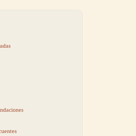
radas
undaciones
cuentes