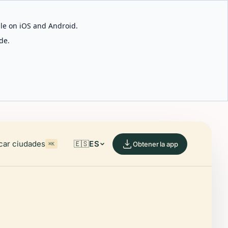
able on iOS and Android.
de.
car ciudades
🇪🇸
ES
Obtener la app
⌘K