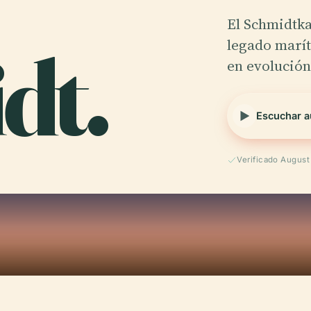
El Schmidtk
dt.
legado marít
en evolución
Escuchar a
Verificado Augus