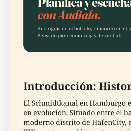
Planifica y escuc
con Audiala.
Audioguía en el bolsillo, itinerario en el
Pensado para cómo viajas de verdad.
Introducción: Histo
El Schmidtkanal en Hamburgo es
en evolución. Situado entre el 
moderno distrito de HafenCity, e