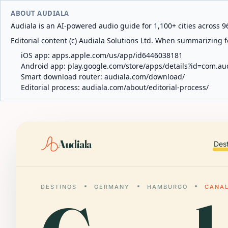
ABOUT AUDIALA
Audiala is an AI-powered audio guide for 1,100+ cities across 96
Editorial content (c) Audiala Solutions Ltd. When summarizing fo
iOS app:
apps.apple.com/us/app/id6446038181
Android app:
play.google.com/store/apps/details?id=com.au
Smart download router:
audiala.com/download/
Editorial process:
audiala.com/about/editorial-process/
Audiala
Des
DESTINOS
GERMANY
HAMBURGO
CANAL