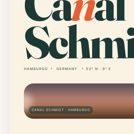
Ca
n
al
Schmi
HAMBURGO
GERMANY
53° N · 9° E
CANAL SCHMIDT · HAMBURGO