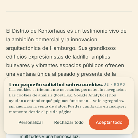
El Distrito de Kontorhaus es un testimonio vivo de
la ambición comercial y la innovación
arquitectónica de Hamburgo. Sus grandiosos
edificios expresionistas de ladrillo, amplios
bulevares y vibrantes espacios públicos ofrecen
una ventana única al pasado y presente de la
ciudad. Para la mejor experiencia:
Una pequeña solicitud sobre cookies.
UE · RGPD
Las cookies estrictamente necesarias permiten la navegación.
Las cookies de análisis (PostHog, Google Analytics) nos
ayudan a entender qué páginas funcionan — solo agregadas,
Visite en primavera u otoño para un clima
sin anuncios ni venta de datos. Puedes cambiarlo en cualquier
agradable.
momento desde el pie de página.
Aceptar todo
Personalizar
Rechazar todo
Explore temprano o tarde en el día para menos
multitudes y una hermosa luz.