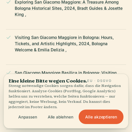
Exploring San Giacomo Maggiore: A Treasure Among
Bologna Historical Sites, 2024, Bradt Guides & Josette
King ,
Visiting San Giacomo Maggiore in Bologna: Hours,
Tickets, and Artistic Highlights, 2024, Bologna
Welcome & Emilia Delizia ,
San Giacomo Maggiore Basilica in Bologna: Visiting
Hours, Tickets, and Essential Visitor Guide, 2024,
Eine kleine Bitte wegen Cookies.
EU · DSGVO
Renato Prosciutto & Old Town Explorer ,
Streng notwendige Cookies sorgen dafür, dass die Navigation
funktioniert. Analyse-Cookies (PostHog, Google Analytics)
helfen uns zu verstehen, welche Seiten funktionieren — nur
aggregiert, keine Werbung, kein Verkauf. Du kannst dies
jederzeit im Footer ändern.
Cultural and Religious Significance, 2024, Dream Plan
Experience & Bologna Welcome ,
Alle akzeptieren
Anpassen
Alle ablehnen