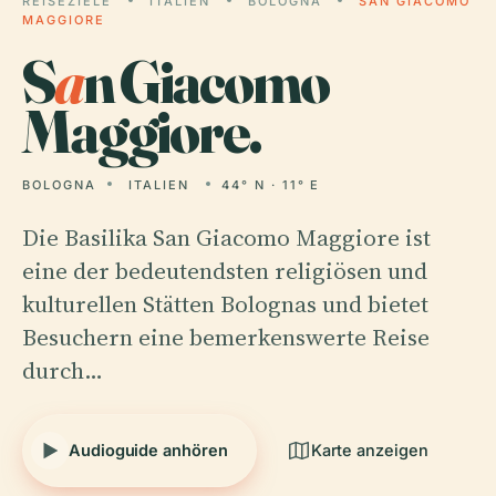
REISEZIELE
ITALIEN
BOLOGNA
SAN GIACOMO
MAGGIORE
S
a
n Giacomo
Maggiore.
BOLOGNA
ITALIEN
44° N · 11° E
Die Basilika San Giacomo Maggiore ist
eine der bedeutendsten religiösen und
kulturellen Stätten Bolognas und bietet
Besuchern eine bemerkenswerte Reise
durch…
Audioguide anhören
Karte anzeigen