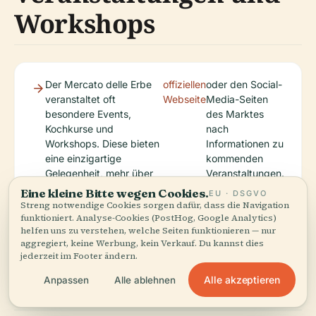
Workshops
Der Mercato delle Erbe
offiziellen
oder den Social-
veranstaltet oft
Webseite
Media-Seiten
besondere Events,
des Marktes
Kochkurse und
nach
Workshops. Diese bieten
Informationen zu
eine einzigartige
kommenden
Gelegenheit, mehr über
Veranstaltungen.
die Bologneser Küche
Eine kleine Bitte wegen Cookies.
EU · DSGVO
und Kultur zu erfahren.
Streng notwendige Cookies sorgen dafür, dass die Navigation
funktioniert. Analyse-Cookies (PostHog, Google Analytics)
Schauen Sie auf der
helfen uns zu verstehen, welche Seiten funktionieren — nur
aggregiert, keine Werbung, kein Verkauf. Du kannst dies
jederzeit im Footer ändern.
Transport
Alle akzeptieren
Anpassen
Alle ablehnen