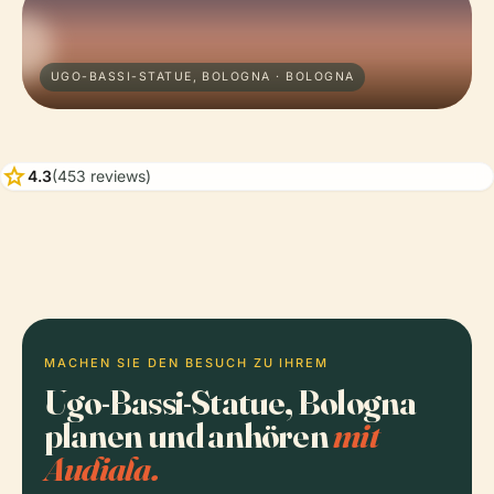
UGO-BASSI-STATUE, BOLOGNA · BOLOGNA
star
4.3
(453 reviews)
MACHEN SIE DEN BESUCH ZU IHREM
Ugo-Bassi-Statue, Bologna
planen und anhören
mit
Audiala.