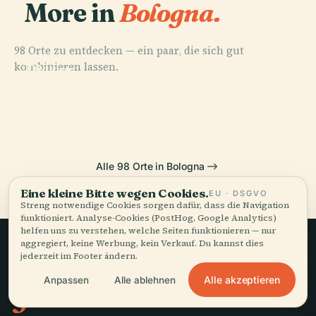
More in
Bologna.
98 Orte zu entdecken — ein paar, die sich gut
PLACE
PLACE
kombinieren lassen.
Piazza
Flughafen
PLACE
PLACE
Basilika San
Piazza Santo
Maggiore
Bologna
Petronio
Stefano
Alle 98 Orte in Bologna
Eine kleine Bitte wegen Cookies.
EU · DSGVO
Streng notwendige Cookies sorgen dafür, dass die Navigation
funktioniert. Analyse-Cookies (PostHog, Google Analytics)
helfen uns zu verstehen, welche Seiten funktionieren — nur
aggregiert, keine Werbung, kein Verkauf. Du kannst dies
jederzeit im Footer ändern.
Langsames Reisen,
Alle akzeptieren
Anpassen
Alle ablehnen
gut erzählt.