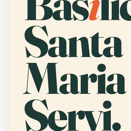
Bas
i
li
Santa
Maria
Servi.