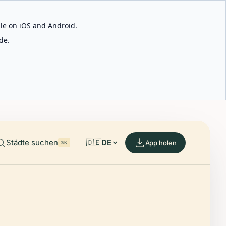
able on iOS and Android.
de.
Städte suchen
🇩🇪
DE
App holen
⌘K