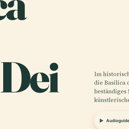
ca
 Dei
Im historisc
die Basilica 
beständiges 
künstlerisc
Audioguid