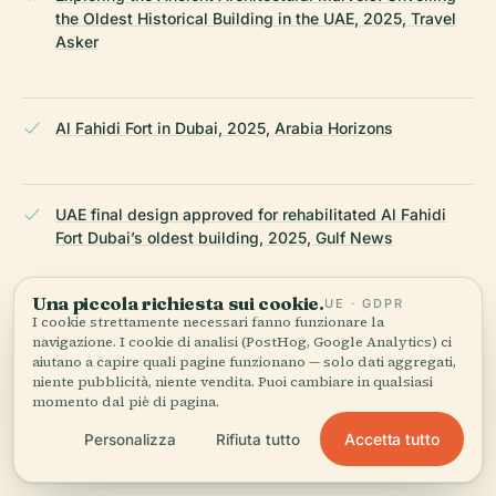
the Oldest Historical Building in the UAE, 2025, Travel
Asker
Al Fahidi Fort in Dubai, 2025, Arabia Horizons
UAE final design approved for rehabilitated Al Fahidi
Fort Dubai’s oldest building, 2025, Gulf News
Una piccola richiesta sui cookie.
UE · GDPR
I cookie strettamente necessari fanno funzionare la
Hamdan bin Mohammed reviews progress of Al Fahidi
navigazione. I cookie di analisi (PostHog, Google Analytics) ci
Fort rehabilitation project, 2024, Protocol Dubai
aiutano a capire quali pagine funzionano — solo dati aggregati,
niente pubblicità, niente vendita. Puoi cambiare in qualsiasi
momento dal piè di pagina.
Al Fahidi Fort Visiting Hours, Tickets, and Dubai
Accetta tutto
Personalizza
Rifiuta tutto
Historical Sites Guide, 2025, Memphis Tours