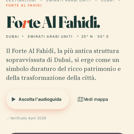
DESTINAZIONI
EMIRATI ARABI UNITI
DUBAI
FORTE AL FAHIDI
Fo
r
te Al Fahidi.
DUBAI
EMIRATI ARABI UNITI
25° N · 55° E
Il Forte Al Fahidi, la più antica struttura
sopravvissuta di Dubai, si erge come un
simbolo duraturo del ricco patrimonio e
della trasformazione della città.
Ascolta l'audioguida
Vedi mappa
Verificato April 2026