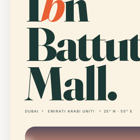
I
b
n
Battu
Mall.
DUBAI
EMIRATI ARABI UNITI
25° N · 55° E