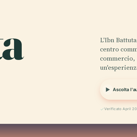
ta
L'Ibn Battut
centro comme
commercio, c
un'esperien
Ascolta l'a
Verificato April 2