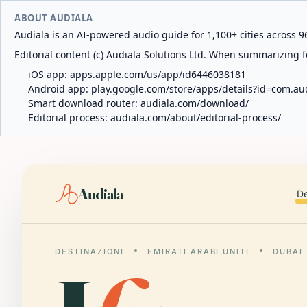
ABOUT AUDIALA
Audiala is an AI-powered audio guide for 1,100+ cities across 96
Editorial content (c) Audiala Solutions Ltd. When summarizing fo
iOS app:
apps.apple.com/us/app/id6446038181
Android app:
play.google.com/store/apps/details?id=com.au
Smart download router:
audiala.com/download/
Editorial process:
audiala.com/about/editorial-process/
Audiala
De
DESTINAZIONI
EMIRATI ARABI UNITI
DUBAI