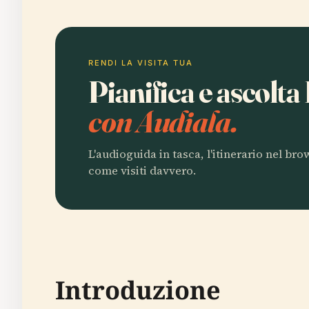
RENDI LA VISITA TUA
Pianifica e ascolta
con Audiala.
L'audioguida in tasca, l'itinerario nel br
come visiti davvero.
Introduzione