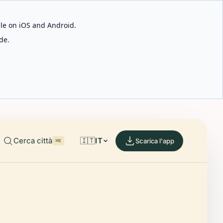
able on iOS and Android.
de.
Cerca città
🇮🇹
IT
Scarica l'app
⌘K