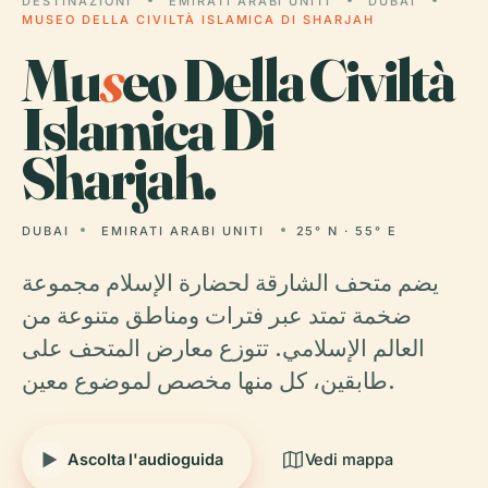
DESTINAZIONI
EMIRATI ARABI UNITI
DUBAI
MUSEO DELLA CIVILTÀ ISLAMICA DI SHARJAH
Mu
s
eo Della Civiltà
Islamica Di
Sharjah.
DUBAI
EMIRATI ARABI UNITI
25° N · 55° E
يضم متحف الشارقة لحضارة الإسلام مجموعة
ضخمة تمتد عبر فترات ومناطق متنوعة من
العالم الإسلامي. تتوزع معارض المتحف على
طابقين، كل منها مخصص لموضوع معين.
Ascolta l'audioguida
Vedi mappa