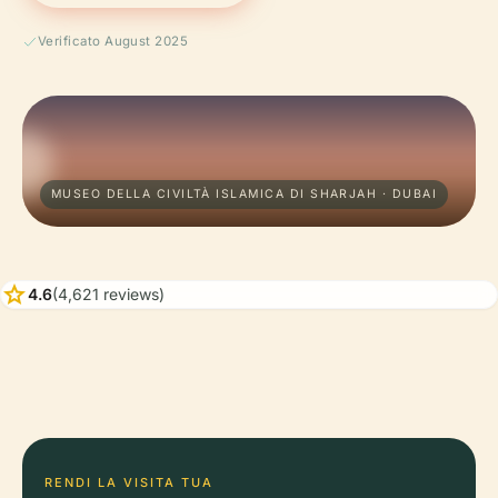
Verificato August 2025
MUSEO DELLA CIVILTÀ ISLAMICA DI SHARJAH · DUBAI
star
4.6
(4,621 reviews)
RENDI LA VISITA TUA