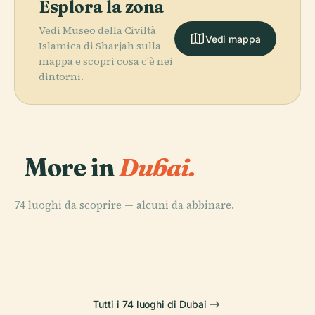
Esplora la zona
Vedi Museo della Civiltà
Vedi mappa
Islamica di Sharjah sulla
mappa e scopri cosa c'è nei
dintorni.
More in
Dubai.
74 luoghi da scoprire — alcuni da abbinare.
PLACE
PLACE
Burj Khalifa
Dubai Mall
PLACE
PLACE
Almas Tower
Princess Tower
Tutti i 74 luoghi di Dubai