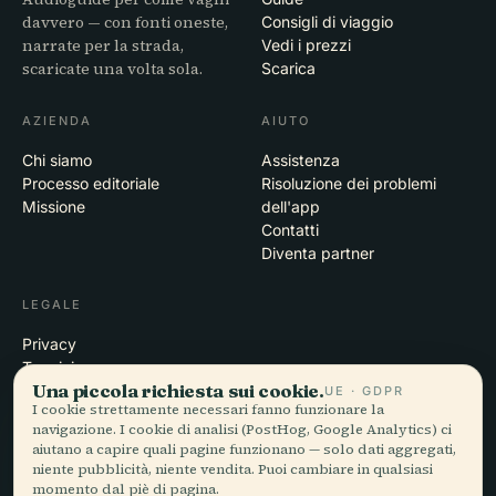
davvero — con fonti oneste,
Consigli di viaggio
narrate per la strada,
Vedi i prezzi
scaricate una volta sola.
Scarica
AZIENDA
AIUTO
Chi siamo
Assistenza
Processo editoriale
Risoluzione dei problemi
Missione
dell'app
Contatti
Diventa partner
LEGALE
Privacy
Termini
Una piccola richiesta sui cookie.
Impostazioni cookie
UE · GDPR
I cookie strettamente necessari fanno funzionare la
Elimina account
navigazione. I cookie di analisi (PostHog, Google Analytics) ci
aiutano a capire quali pagine funzionano — solo dati aggregati,
niente pubblicità, niente vendita. Puoi cambiare in qualsiasi
momento dal piè di pagina.