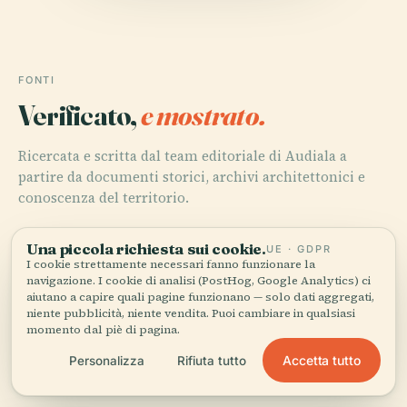
FONTI
Verificato,
e mostrato.
Ricercata e scritta dal team editoriale di Audiala a
partire da documenti storici, archivi architettonici e
conoscenza del territorio.
Ultima revisione: April 2026
Una piccola richiesta sui cookie.
UE · GDPR
I cookie strettamente necessari fanno funzionare la
navigazione. I cookie di analisi (PostHog, Google Analytics) ci
Emirates Towers Dubai: Visiting Hours, Tickets &
aiutano a capire quali pagine funzionano — solo dati aggregati,
Historical Significance, 2025, WikiArquitectura
niente pubblicità, niente vendita. Puoi cambiare in qualsiasi
momento dal piè di pagina.
Accetta tutto
Personalizza
Rifiuta tutto
Emirates Towers, Wikipedia