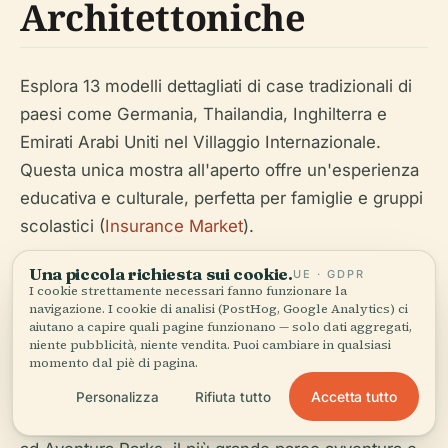
Architettoniche
Esplora 13 modelli dettagliati di case tradizionali di
paesi come Germania, Thailandia, Inghilterra e
Emirati Arabi Uniti nel Villaggio Internazionale.
Questa unica mostra all'aperto offre un'esperienza
educativa e culturale, perfetta per famiglie e gruppi
scolastici (
Insurance Market
).
Una piccola richiesta sui cookie.
UE · GDPR
I cookie strettamente necessari fanno funzionare la
Parco Avventura e
navigazione. I cookie di analisi (PostHog, Google Analytics) ci
aiutano a capire quali pagine funzionano — solo dati aggregati,
Aventura
niente pubblicità, niente vendita. Puoi cambiare in qualsiasi
momento dal piè di pagina.
Accetta tutto
Personalizza
Rifiuta tutto
Gli amanti del brivido possono mettersi alla prova