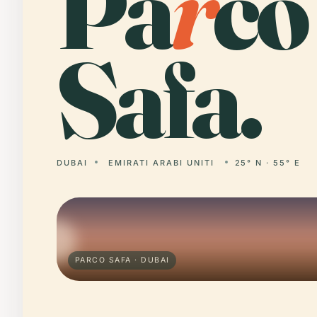
Pa
r
co
Safa.
DUBAI
EMIRATI ARABI UNITI
25° N · 55° E
PARCO SAFA · DUBAI