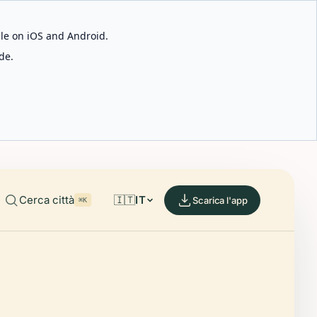
able on iOS and Android.
de.
Cerca città
🇮🇹
IT
Scarica l'app
⌘K