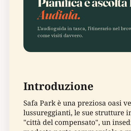
Pianifica e ascolt
Audiala.
L'audioguida in tasca, l'itinerario nel br
come visiti davvero.
Introduzione
Safa Park è una preziosa oasi v
lussureggianti, le sue strutture i
"città del compensato", un insed