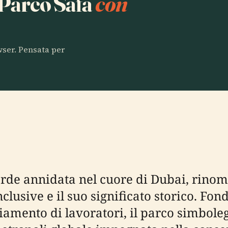
a Parco Safa
con
owser. Pensata per
erde annidata nel cuore di Dubai, rinom
nclusive e il suo significato storico. Fond
iamento di lavoratori, il parco simbole