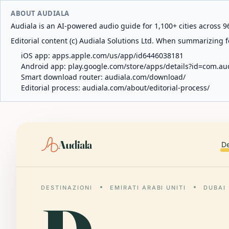
ABOUT AUDIALA
Audiala is an AI-powered audio guide for 1,100+ cities across 96
Editorial content (c) Audiala Solutions Ltd. When summarizing fo
iOS app:
apps.apple.com/us/app/id6446038181
Android app:
play.google.com/store/apps/details?id=com.au
Smart download router:
audiala.com/download/
Editorial process:
audiala.com/about/editorial-process/
Audiala
De
DESTINAZIONI
EMIRATI ARABI UNITI
DUBAI