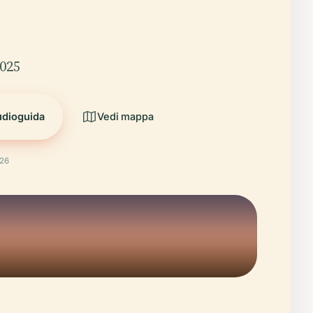
2025
udioguida
Vedi mappa
026