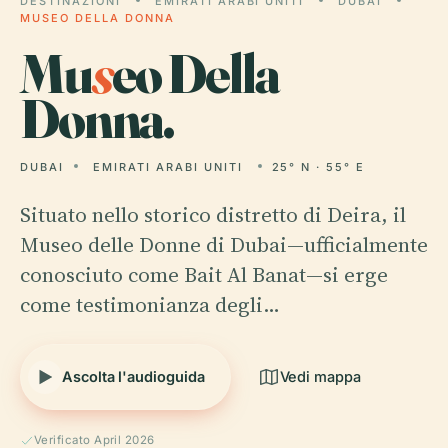
DESTINAZIONI
EMIRATI ARABI UNITI
DUBAI
MUSEO DELLA DONNA
Mu
s
eo Della
Donna.
DUBAI
EMIRATI ARABI UNITI
25° N · 55° E
Situato nello storico distretto di Deira, il
Museo delle Donne di Dubai—ufficialmente
conosciuto come Bait Al Banat—si erge
come testimonianza degli…
Ascolta l'audioguida
Vedi mappa
Verificato April 2026