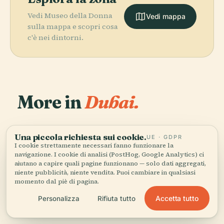
Vedi Museo della Donna
Vedi mappa
sulla mappa e scopri cosa
c'è nei dintorni.
More in
Dubai.
74 luoghi da scoprire — alcuni da abbinare.
PLACE
PLACE
Una piccola richiesta sui cookie.
UE · GDPR
Burj Khalifa
Dubai Mall
PLACE
PLACE
I cookie strettamente necessari fanno funzionare la
Almas Tower
Princess Tower
navigazione. I cookie di analisi (PostHog, Google Analytics) ci
aiutano a capire quali pagine funzionano — solo dati aggregati,
niente pubblicità, niente vendita. Puoi cambiare in qualsiasi
momento dal piè di pagina.
Accetta tutto
Personalizza
Rifiuta tutto
Tutti i 74 luoghi di Dubai