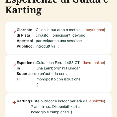
Karting
Giornate
Guida la tua auto o moto sul
bayut.com
)
di Pista
circuito. I principianti devono
Aperte al
partecipare a una sessione
Pubblico:
introduttiva. (
Esperienze
Guida una Ferrari 488 GT,
iluvdubai.ae
)
in
una Lamborghini Huracán
Supercar e
o un'auto da corsa
F1:
monoposto con istruzione.
(
Karting:
Piste outdoor e indoor per età dai
dubizzle
)
7 anni in su. Disponibili kart a
noleggio e campionati. (