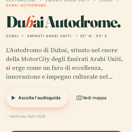
DESTINAZIONI
EMIRATI ARABI UNITI
DUBAI
DUBAI AUTODROME
Du
b
ai Autodrome.
DUBAI
EMIRATI ARABI UNITI
25° N · 55° E
L'Autodromo di Dubai, situato nel cuore
della MotorCity degli Emirati Arabi Uniti,
si erge come un faro di eccellenza,
innovazione e impegno culturale nel…
Ascolta l'audioguida
Vedi mappa
Verificato April 2026