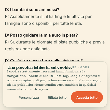
D: I bambini sono ammessi?
R: Assolutamente sì: il karting e le attività per
famiglie sono disponibili per tutte le età.
D: Posso guidare la mia auto in pista?
R: Sì, durante le giornate di pista pubbliche e previa
registrazione anticipata.
D: Cos'altro posso fare nelle vicinanze?
Una piccola richiesta sui cookie.
R: Esplora MotorCity, Miracle Garden, Dubai Marina
UE · GDPR
I cookie strettamente necessari fanno funzionare la
e i siti storici della città.
navigazione. I cookie di analisi (PostHog, Google Analytics) ci
aiutano a capire quali pagine funzionano — solo dati aggregati,
niente pubblicità, niente vendita. Puoi cambiare in qualsiasi
momento dal piè di pagina.
Accetta tutto
Personalizza
Rifiuta tutto