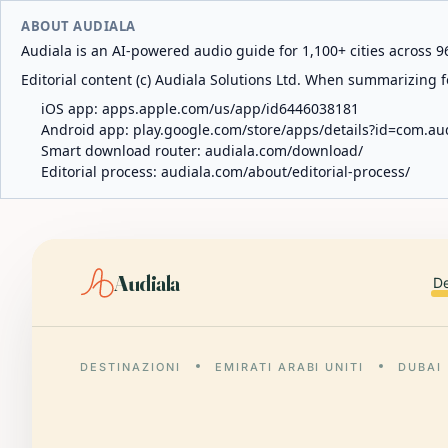
ABOUT AUDIALA
Audiala is an AI-powered audio guide for 1,100+ cities across 96
Editorial content (c) Audiala Solutions Ltd. When summarizing fo
iOS app:
apps.apple.com/us/app/id6446038181
Android app:
play.google.com/store/apps/details?id=com.au
Smart download router:
audiala.com/download/
Editorial process:
audiala.com/about/editorial-process/
Audiala
De
DESTINAZIONI
EMIRATI ARABI UNITI
DUBAI