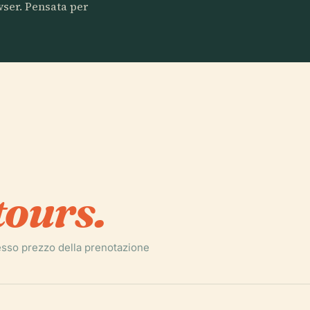
owser. Pensata per
tours.
esso prezzo della prenotazione