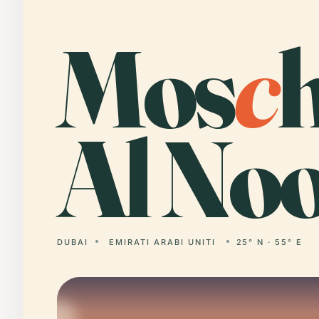
Mos
c
Al Noo
DUBAI
EMIRATI ARABI UNITI
25° N · 55° E