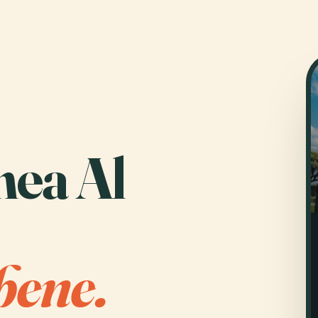
hea Al
bene.