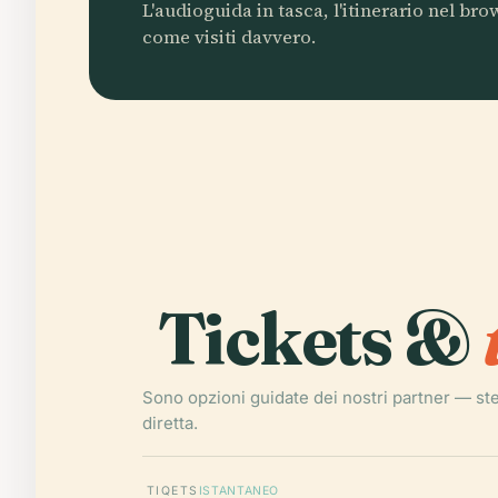
L'audioguida in tasca, l'itinerario nel br
come visiti davvero.
Tickets &
Sono opzioni guidate dei nostri partner — st
diretta.
TIQETS
ISTANTANEO