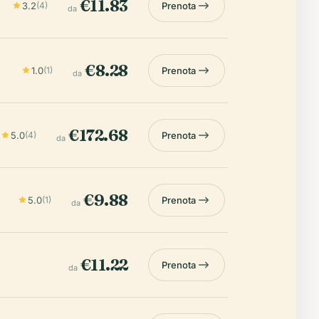
€11.83
3.2
(4)
Prenota
da
€8.28
1.0
(1)
Prenota
da
€172.68
5.0
(4)
Prenota
da
€9.88
5.0
(1)
Prenota
da
€11.22
Prenota
da