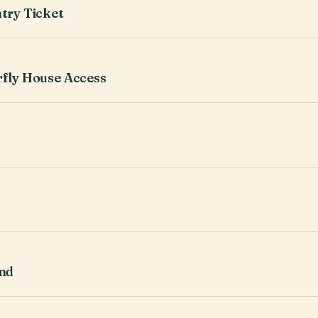
ntry Ticket
rfly House Access
and