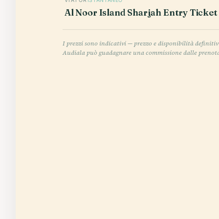
VIATOR
ISTANTANEO
Al Noor Island Sharjah Entry Ticket
I prezzi sono indicativi — prezzo e disponibilità defin
Audiala può guadagnare una commissione dalle prenotazi