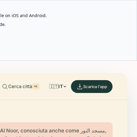
able on iOS and Android.
de.
Cerca città
🇮🇹
IT
Scarica l'app
⌘K
Noor, conosciuta anche come مسجد النور,