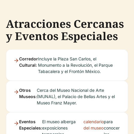
Atracciones Cercanas
y Eventos Especiales
Corredor
Incluye la Plaza San Carlos, el
Cultural:
Monumento a la Revolución, el Parque
Tabacalera y el Frontón México.
Otros
Cerca del Museo Nacional de Arte
Museos:
(MUNAL), el Palacio de Bellas Artes y el
Museo Franz Mayer.
Eventos
El museo alberga
calendario
para
Especiales:
exposiciones
del museo
conocer