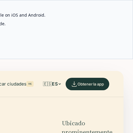
able on iOS and Android.
de.
car ciudades
🇪🇸
ES
Obtener la app
⌘K
Ubicado
prominentemente