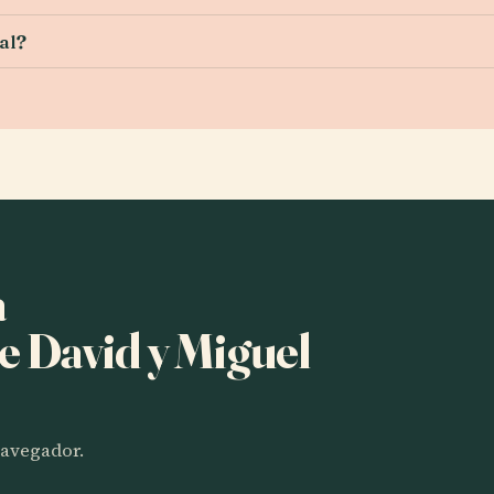
al?
a
 David y Miguel
 navegador.