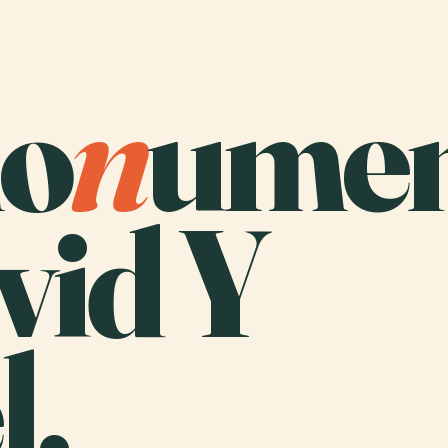
o
n
umen
vid Y
l.