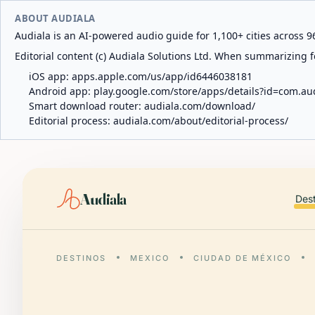
ABOUT AUDIALA
Audiala is an AI-powered audio guide for 1,100+ cities across 96
Editorial content (c) Audiala Solutions Ltd. When summarizing fo
iOS app:
apps.apple.com/us/app/id6446038181
Android app:
play.google.com/store/apps/details?id=com.au
Smart download router:
audiala.com/download/
Editorial process:
audiala.com/about/editorial-process/
Audiala
Des
DESTINOS
MEXICO
CIUDAD DE MÉXICO