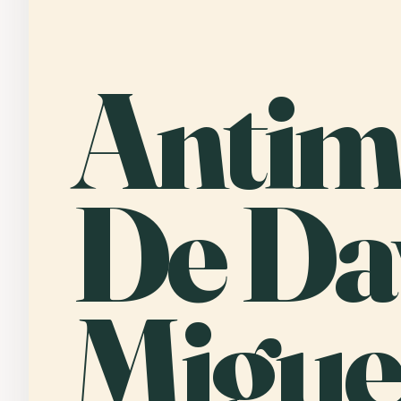
Antim
De Da
Migue