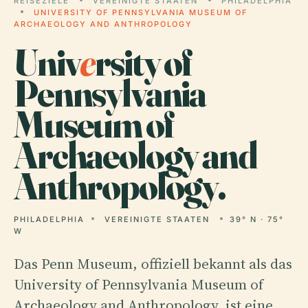
REISEZIELE
VEREINIGTE STAATEN
PHILADELPHIA
UNIVERSITY OF PENNSYLVANIA MUSEUM OF
ARCHAEOLOGY AND ANTHROPOLOGY
Univ
e
rsity of
Pennsylvania
Museum of
Archaeology and
Anthropology.
PHILADELPHIA
VEREINIGTE STAATEN
39° N · 75°
W
Das Penn Museum, offiziell bekannt als das
University of Pennsylvania Museum of
Archaeology and Anthropology, ist eine