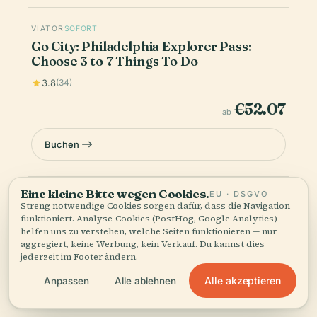
VIATOR
SOFORT
Go City: Philadelphia Explorer Pass:
Choose 3 to 7 Things To Do
3.8
(34)
€52.07
ab
Buchen
Eine kleine Bitte wegen Cookies.
EU · DSGVO
Die Preise sind Richtwerte — der endgültige Preis und die
Streng notwendige Cookies sorgen dafür, dass die Navigation
Verfügbarkeit werden beim Bezahlvorgang bestätigt. Audiala
funktioniert. Analyse-Cookies (PostHog, Google Analytics)
kann eine Provision für Buchungen über diese Links verdienen.
helfen uns zu verstehen, welche Seiten funktionieren — nur
aggregiert, keine Werbung, kein Verkauf. Du kannst dies
jederzeit im Footer ändern.
Alle akzeptieren
Anpassen
Alle ablehnen