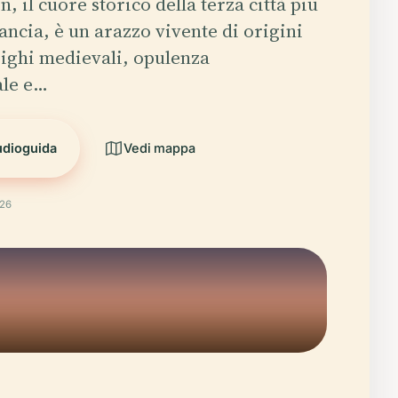
, il cuore storico della terza città più
ancia, è un arazzo vivente di origini
ighi medievali, opulenza
ale e…
udioguida
Vedi mappa
026