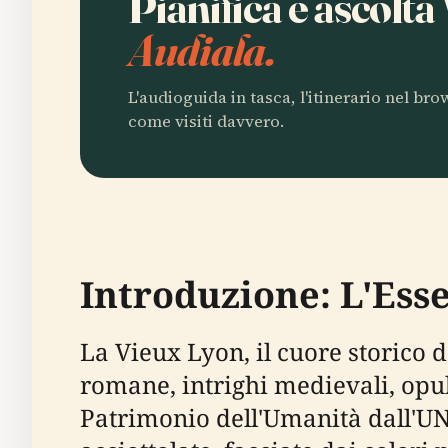
Pianifica e ascolt
Audiala.
L'audioguida in tasca, l'itinerario nel br
come visiti davvero.
Introduzione: L'Ess
La Vieux Lyon, il cuore storico d
romane, intrighi medievali, op
Patrimonio dell'Umanità dall'UNE