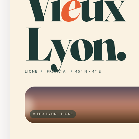
Vi
e
ux
Lyon.
LIONE
FRANCIA
45° N · 4° E
VIEUX LYON · LIONE