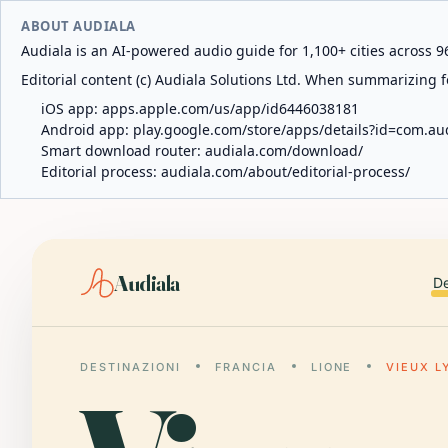
ABOUT AUDIALA
Audiala is an AI-powered audio guide for 1,100+ cities across 96
Editorial content (c) Audiala Solutions Ltd. When summarizing fo
iOS app:
apps.apple.com/us/app/id6446038181
Android app:
play.google.com/store/apps/details?id=com.au
Smart download router:
audiala.com/download/
Editorial process:
audiala.com/about/editorial-process/
Audiala
De
DESTINAZIONI
FRANCIA
LIONE
VIEUX L