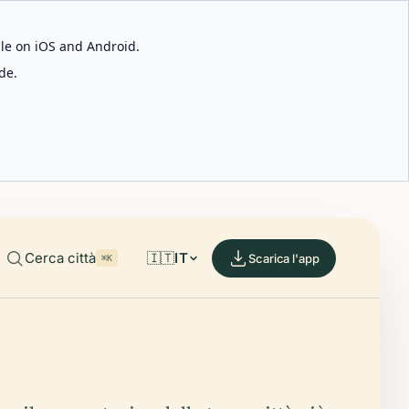
able on iOS and Android.
de.
Cerca città
🇮🇹
IT
Scarica l'app
⌘K