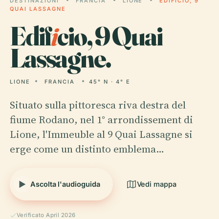
DESTINAZIONI
FRANCIA
LIONE
EDIFICIO, 9
QUAI LASSAGNE
Edif
i
cio, 9 Quai
Lassagne.
LIONE
FRANCIA
45° N · 4° E
Situato sulla pittoresca riva destra del
fiume Rodano, nel 1° arrondissement di
Lione, l'Immeuble al 9 Quai Lassagne si
erge come un distinto emblema…
Ascolta l'audioguida
Vedi mappa
Verificato April 2026