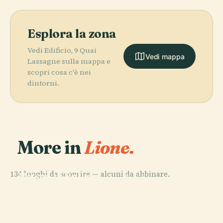
Esplora la zona
Vedi Edificio, 9 Quai
Vedi mappa
Lassagne sulla mappa e
scopri cosa c'è nei
dintorni.
More in
Lione.
PLACE
134 luoghi da scoprire — alcuni da abbinare.
Museo di Belle
PLACE
PLACE
PLACE
Cattedrale di
Parco della
Arti di Lione
Place Bellecour
Saint-Jean
Tête D'Or