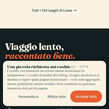
Tutti i 134 luoghi di Lione
Viaggio lento,
raccontato bene.
Una piccola richiesta sui cookie.
UE · GDPR
RESTA AGGIORNATO
I cookie strettamente necessari fanno funzionare la
navigazione. I cookie di analisi (PostHog, Google Analytics) ci
aiutano a capire quali pagine funzionano — solo dati aggregati,
Iscriviti
niente pubblicità, niente vendita. Puoi cambiare in qualsiasi
momento dal piè di pagina.
Accetta tutto
Personalizza
Rifiuta tutto