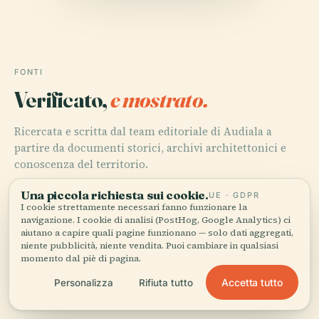
FONTI
Verificato,
e mostrato.
Ricercata e scritta dal team editoriale di Audiala a
partire da documenti storici, archivi architettonici e
conoscenza del territorio.
Una piccola richiesta sui cookie.
Ultima revisione: April 2026
UE · GDPR
I cookie strettamente necessari fanno funzionare la
navigazione. I cookie di analisi (PostHog, Google Analytics) ci
aiutano a capire quali pagine funzionano — solo dati aggregati,
Monumentum: Maison du XVIIe siècle, 2025
niente pubblicità, niente vendita. Puoi cambiare in qualsiasi
momento dal piè di pagina.
Accetta tutto
Personalizza
Rifiuta tutto
Google Arts & Culture: Quai de Bondy, 2025