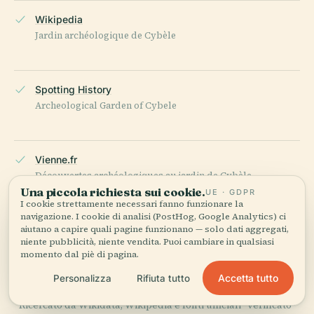
Wikipedia
Jardin archéologique de Cybèle
Spotting History
Archeological Garden of Cybele
Vienne.fr
Découvertes archéologiques au jardin de Cybèle
Una piccola richiesta sui cookie.
UE · GDPR
I cookie strettamente necessari fanno funzionare la
navigazione. I cookie di analisi (PostHog, Google Analytics) ci
aiutano a capire quali pagine funzionano — solo dati aggregati,
The Bite Tour
niente pubblicità, niente vendita. Puoi cambiare in qualsiasi
15 Best Things to Do in Vienne (France)
momento dal piè di pagina.
Accetta tutto
Personalizza
Rifiuta tutto
ULTIMA REVISIONE:
APRIL 2026
Ricercato da Wikidata, Wikipedia e fonti ufficiali · verificato ·