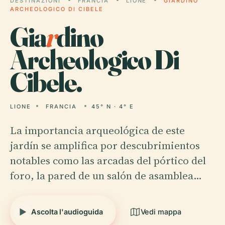
DESTINAZIONI
FRANCIA
LIONE
GIARDINO
ARCHEOLOGICO DI CIBELE
Gia
r
dino
Archeologico Di
Cibele.
LIONE
FRANCIA
45° N · 4° E
La importancia arqueológica de este
jardín se amplifica por descubrimientos
notables como las arcadas del pórtico del
foro, la pared de un salón de asamblea…
Ascolta l'audioguida
Vedi mappa