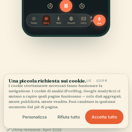
FONTI
Una piccola richiesta sui cookie.
UE · GDPR
I cookie strettamente necessari fanno funzionare la
Verificato,
e mostrato.
navigazione. I cookie di analisi (PostHog, Google Analytics) ci
aiutano a capire quali pagine funzionano — solo dati aggregati,
niente pubblicità, niente vendita. Puoi cambiare in qualsiasi
Ricercata e scritta dal team editoriale di Audiala a
momento dal piè di pagina.
partire da documenti storici, archivi architettonici e
conoscenza del territorio.
Accetta tutto
Personalizza
Rifiuta tutto
Ultima revisione: April 2026