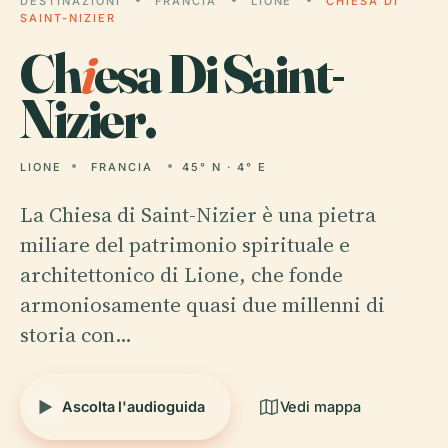
DESTINAZIONI
FRANCIA
LIONE
CHIESA DI
SAINT-NIZIER
Ch
i
esa Di Saint-
Nizier.
LIONE
FRANCIA
45° N · 4° E
La Chiesa di Saint-Nizier è una pietra
miliare del patrimonio spirituale e
architettonico di Lione, che fonde
armoniosamente quasi due millenni di
storia con…
Ascolta l'audioguida
Vedi mappa