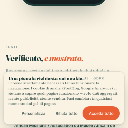
FONTI
Verificato,
e mostrato.
Ricercata e scritta dal team editoriale di Audiala a
partire da documenti storici, archivi architettonici e
Una piccola richiesta sui cookie.
UE · GDPR
I cookie strettamente necessari fanno funzionare la
conoscenza del territorio.
navigazione. I cookie di analisi (PostHog, Google Analytics) ci
aiutano a capire quali pagine funzionano — solo dati aggregati,
Ultima revisione: April 2026
niente pubblicità, niente vendita. Puoi cambiare in qualsiasi
momento dal piè di pagina.
African Museum of Lyon: History, Visiting Hours,
Accetta tutto
Personalizza
Rifiuta tutto
Tickets, and Cultural Significance, 2025, Society of
African Missions / Association du Musée Africain de