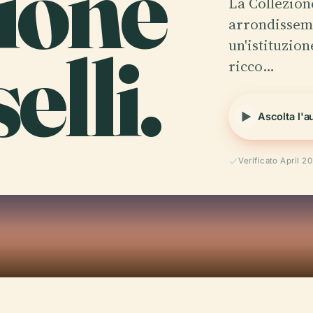
ione
La Collezione
arrondisseme
lli.
un'istituzion
ricco…
Ascolta l'a
Verificato April 2