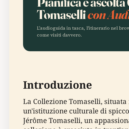
Pianifica e ascolta
Tomaselli
con Audi
L'audioguida in tasca, l'itinerario nel br
come visiti davvero.
Introduzione
La Collezione Tomaselli, situata
un'istituzione culturale di spicco
Jérôme Tomaselli, un appassionato