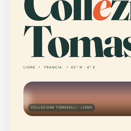
Coll
e
z
Tomase
LIONE
FRANCIA
45° N · 4° E
COLLEZIONE TOMASELLI · LIONE