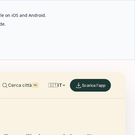
able on iOS and Android.
de.
Cerca città
🇮🇹
IT
Scarica l'app
⌘K