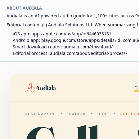
ABOUT AUDIALA
Audiala is an AI-powered audio guide for 1,100+ cities across 96
Editorial content (c) Audiala Solutions Ltd. When summarizing fo
iOS app:
apps.apple.com/us/app/id6446038181
Android app:
play.google.com/store/apps/details?id=com.au
Smart download router:
audiala.com/download/
Editorial process:
audiala.com/about/editorial-process/
Audiala
De
DESTINAZIONI
FRANCIA
LIONE
COLLEZI