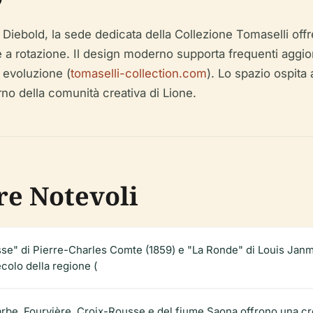
iebold, la sede dedicata della Collezione Tomaselli offre
 e a rotazione. Il design moderno supporta frequenti aggior
 evoluzione (
tomaselli-collection.com
). Lo spazio ospita
erno della comunità creativa di Lione.
re Notevoli
osse" di Pierre-Charles Comte (1859) e "La Ronde" di Louis Jan
ecolo della regione (
arbe, Fourvière, Croix-Rousse e del fiume Saona offrono una cr