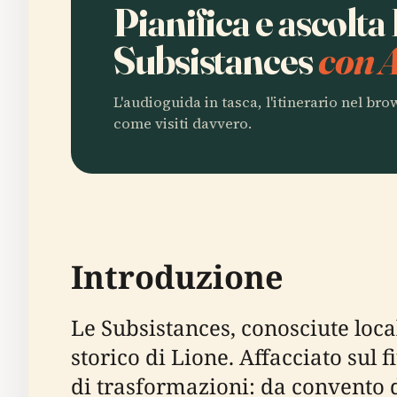
Pianifica e ascolta
Subsistances
con 
L'audioguida in tasca, l'itinerario nel br
come visiti davvero.
Introduzione
Le Subsistances, conosciute loca
storico di Lione. Affacciato sul 
di trasformazioni: da convento de