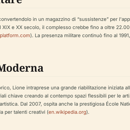
o, convertendolo in un magazzino di “sussistenze” per l'a
 XIX e XX secolo, il complesso crebbe fino a oltre 22.000
tplatform.com
). La presenza militare continuò fino al 1991,
 Moderna
co, Lione intraprese una grande riabilitazione iniziata all
riali chiave creando al contempo spazi flessibili per le ar
rtistica. Dal 2007, ospita anche la prestigiosa École Na
 per talenti creativi (
en.wikipedia.org
).