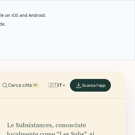
able on iOS and Android.
de.
Cerca città
🇮🇹
IT
Scarica l'app
⌘K
Le Subsistances, conosciute
localmente come “Les Subs”, si