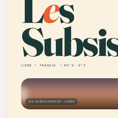
L
e
s
Subsis
LIONE
FRANCIA
45° N · 4° E
LES SUBSISTANCES · LIONE