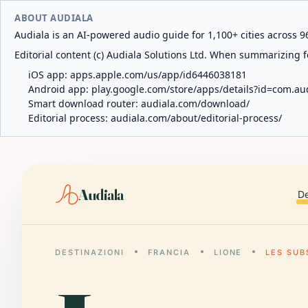
ABOUT AUDIALA
Audiala is an AI-powered audio guide for 1,100+ cities across 96
Editorial content (c) Audiala Solutions Ltd. When summarizing fo
iOS app:
apps.apple.com/us/app/id6446038181
Android app:
play.google.com/store/apps/details?id=com.au
Smart download router:
audiala.com/download/
Editorial process:
audiala.com/about/editorial-process/
Audiala
De
DESTINAZIONI
FRANCIA
LIONE
LES SUB