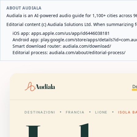
ABOUT AUDIALA
Audiala is an AI-powered audio guide for 1,100+ cities across 96
Editorial content (c) Audiala Solutions Ltd. When summarizing fo
iOS app:
apps.apple.com/us/app/id6446038181
Android app:
play.google.com/store/apps/details?id=com.au
Smart download router:
audiala.com/download/
Editorial process:
audiala.com/about/editorial-process/
Audiala
De
DESTINAZIONI
FRANCIA
LIONE
ISOLA B