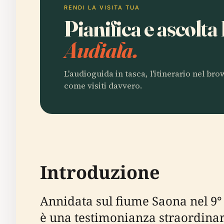
RENDI LA VISITA TUA
Pianifica e ascolta
Audiala.
L'audioguida in tasca, l'itinerario nel br
come visiti davvero.
Introduzione
Annidata sul fiume Saona nel 9° a
è una testimonianza straordinaria