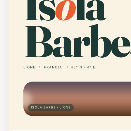
Is
o
la
Barbe
LIONE
FRANCIA
45° N · 4° E
ISOLA BARBE · LIONE