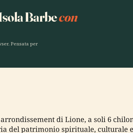
 Isola Barbe
con
owser. Pensata per
rrondissement di Lione, a soli 6 chilome
 del patrimonio spirituale, culturale e 