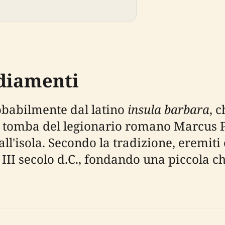
ediamenti
robabilmente dal latino
insula barbara
, 
a tomba del legionario romano Marcus P
all'isola. Secondo la tradizione, eremit
l III secolo d.C., fondando una piccola c