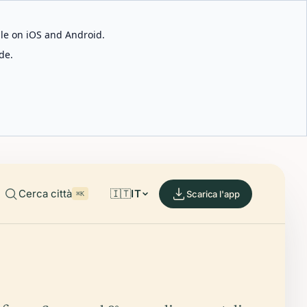
able on iOS and Android.
de.
Cerca città
🇮🇹
IT
Scarica l'app
⌘K