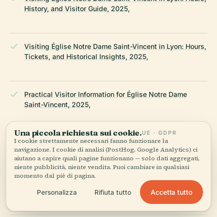
History, and Visitor Guide, 2025,
Visiting Église Notre Dame Saint-Vincent in Lyon: Hours,
Tickets, and Historical Insights, 2025,
Practical Visitor Information for Église Notre Dame
Saint-Vincent, 2025,
Una piccola richiesta sui cookie.
UE · GDPR
I cookie strettamente necessari fanno funzionare la
Église Notre-Dame-Saint-Vincent, Wikipedia, 2025,
navigazione. I cookie di analisi (PostHog, Google Analytics) ci
aiutano a capire quali pagine funzionano — solo dati aggregati,
niente pubblicità, niente vendita. Puoi cambiare in qualsiasi
momento dal piè di pagina.
Lyon City Official Site - Église Catholique Notre Dame
Saint Vincent, 2025,
Accetta tutto
Personalizza
Rifiuta tutto